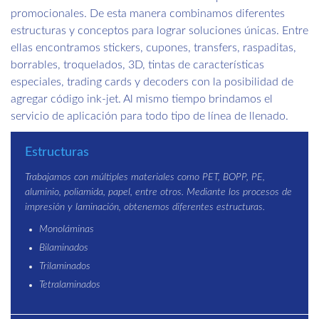
promocionales. De esta manera combinamos diferentes
estructuras y conceptos para lograr soluciones únicas. Entre
ellas encontramos stickers, cupones, transfers, raspaditas,
borrables, troquelados, 3D, tintas de características
especiales, trading cards y decoders con la posibilidad de
agregar código ink-jet. Al mismo tiempo brindamos el
servicio de aplicación para todo tipo de línea de llenado.
Estructuras
Trabajamos con múltiples materiales como PET, BOPP, PE,
aluminio, poliamida, papel, entre otros. Mediante los procesos de
impresión y laminación, obtenemos diferentes estructuras.
Monoláminas
Bilaminados
Trilaminados
Tetralaminados